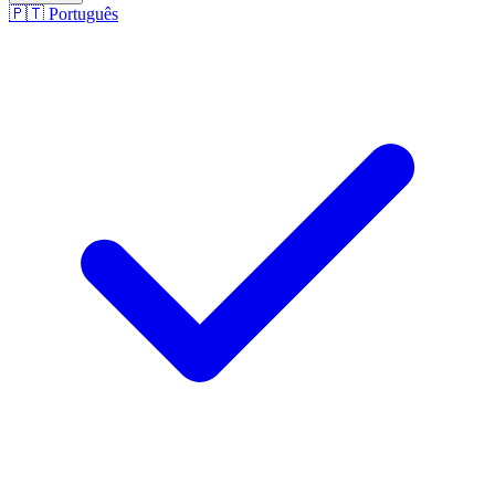
🇵🇹
Português