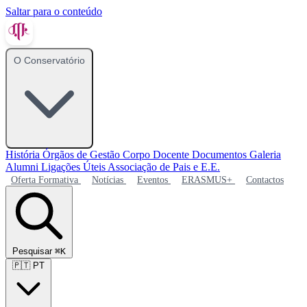
Saltar para o conteúdo
O Conservatório
História
Órgãos de Gestão
Corpo Docente
Documentos
Galeria
Alumni
Ligações Úteis
Associação de Pais e E.E.
Oferta Formativa
Notícias
Eventos
ERASMUS+
Contactos
Pesquisar
⌘K
🇵🇹
PT