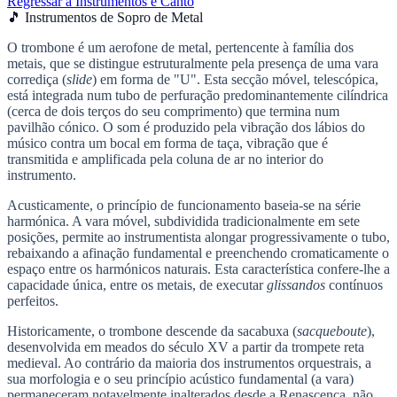
Regressar a Instrumentos e Canto
🎵 Instrumentos de Sopro de Metal
O trombone é um aerofone de metal, pertencente à família dos
metais, que se distingue estruturalmente pela presença de uma vara
corrediça (
slide
) em forma de "U". Esta secção móvel, telescópica,
está integrada num tubo de perfuração predominantemente cilíndrica
(cerca de dois terços do seu comprimento) que termina num
pavilhão cónico. O som é produzido pela vibração dos lábios do
músico contra um bocal em forma de taça, vibração que é
transmitida e amplificada pela coluna de ar no interior do
instrumento.
Acusticamente, o princípio de funcionamento baseia-se na série
harmónica. A vara móvel, subdividida tradicionalmente em sete
posições, permite ao instrumentista alongar progressivamente o tubo,
rebaixando a afinação fundamental e preenchendo cromaticamente o
espaço entre os harmónicos naturais. Esta característica confere-lhe a
capacidade única, entre os metais, de executar
glissandos
contínuos
perfeitos.
Historicamente, o trombone descende da sacabuxa (
sacqueboute
),
desenvolvida em meados do século XV a partir da trompete reta
medieval. Ao contrário da maioria dos instrumentos orquestrais, a
sua morfologia e o seu princípio acústico fundamental (a vara)
permaneceram notavelmente inalterados desde a Renascença, não