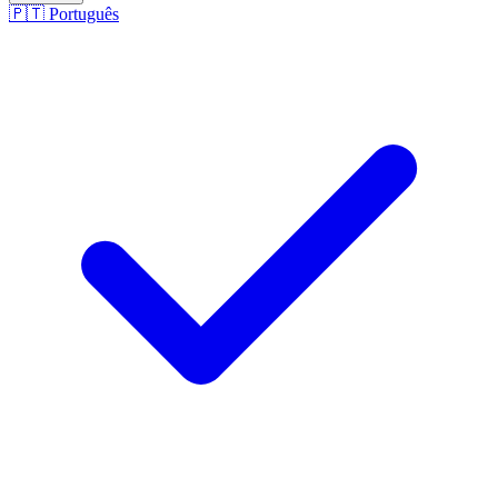
🇵🇹
Português