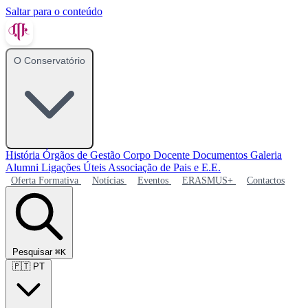
Saltar para o conteúdo
O Conservatório
História
Órgãos de Gestão
Corpo Docente
Documentos
Galeria
Alumni
Ligações Úteis
Associação de Pais e E.E.
Oferta Formativa
Notícias
Eventos
ERASMUS+
Contactos
Pesquisar
⌘K
🇵🇹
PT