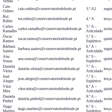
Venda
Caio
caio.oshiro@conservatoriodeloule.pt
3.º A2
segun
Oshiro
Rui
rui.rubio@conservatoriodeloule.pt
4.º A
terça
Rúbio
Carlos
5.º A –
carlos.ramalho@conservatoriodeloule.pt
sexta
Ramalho
Articulado
Óscar
5.º S –
oscar.ramos@conservatoriodeloule.pt
quint
Ramos
Supletivo
Bárbara
6.º A –
barbara.santos@conservatoriodeloule.pt
segun
Santos
Articulado
Ana
6.º S –
ana.sousa@conservatoriodeloule.pt
quint
Sousa
Supletivo
Daniela
7.º A –
daniela.vieira@conservatoriodeloule.pt
terça
Vieira
Articulado
José
7.º S –
jose.alegre@conservatoriodeloule.pt
terça
Alegre
Supletivo
Vítor
8.º A –
vitor.mira@conservatoriodeloule.pt
quint
Mira
Articulado
Daniela
9.º A –
daniela.pinhel@conservatoriodeloule.pt
sexta
Pinhel
Articulado
Tiago
9.º S –
tiago.martins@conservatoriodeloule.pt
terça
Martins
Supletivo