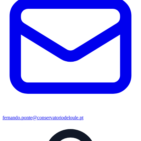
fernando.ponte@conservatoriodeloule.pt