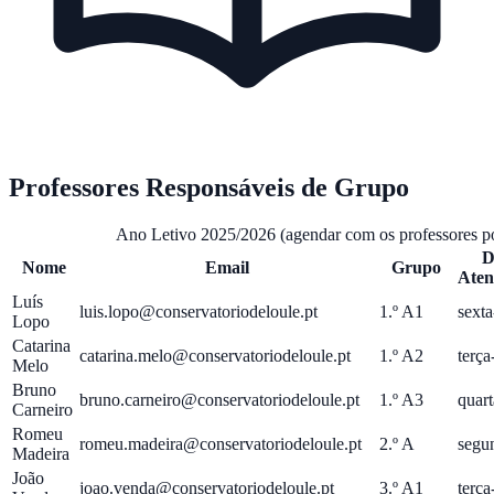
Professores Responsáveis de Grupo
Ano Letivo 2025/2026 (agendar com os professores po
D
Nome
Email
Grupo
Aten
Luís
luis.lopo@conservatoriodeloule.pt
1.º A1
sexta
Lopo
Catarina
catarina.melo@conservatoriodeloule.pt
1.º A2
terça
Melo
Bruno
bruno.carneiro@conservatoriodeloule.pt
1.º A3
quart
Carneiro
Romeu
romeu.madeira@conservatoriodeloule.pt
2.º A
segun
Madeira
João
joao.venda@conservatoriodeloule.pt
3.º A1
terça