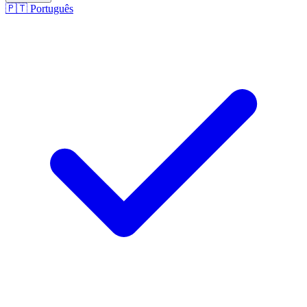
🇵🇹
Português