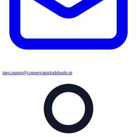
ines.nunes@conservatoriodeloule.pt