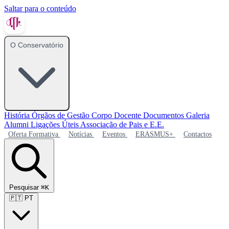
Saltar para o conteúdo
O Conservatório
História
Órgãos de Gestão
Corpo Docente
Documentos
Galeria
Alumni
Ligações Úteis
Associação de Pais e E.E.
Oferta Formativa
Notícias
Eventos
ERASMUS+
Contactos
Pesquisar
⌘K
🇵🇹
PT