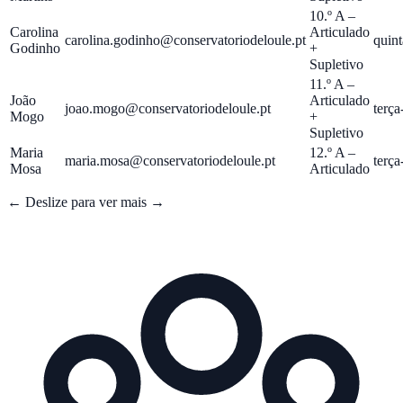
10.º A –
Carolina
Articulado
carolina.godinho@conservatoriodeloule.pt
quint
Godinho
+
Supletivo
11.º A –
João
Articulado
joao.mogo@conservatoriodeloule.pt
terça
Mogo
+
Supletivo
Maria
12.º A –
maria.mosa@conservatoriodeloule.pt
terça
Mosa
Articulado
← Deslize para ver mais →