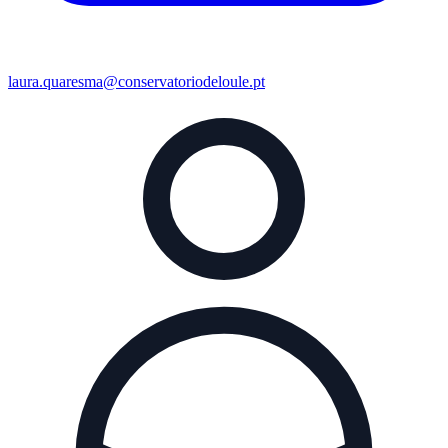
laura.quaresma@conservatoriodeloule.pt