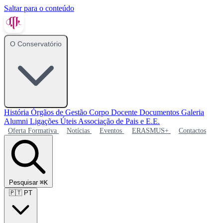
Saltar para o conteúdo
O Conservatório
História
Órgãos de Gestão
Corpo Docente
Documentos
Galeria
Alumni
Ligações Úteis
Associação de Pais e E.E.
Oferta Formativa
Notícias
Eventos
ERASMUS+
Contactos
Pesquisar
⌘K
🇵🇹
PT