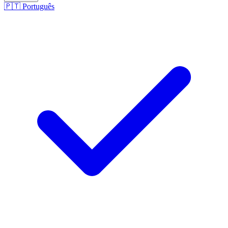
🇵🇹
Português