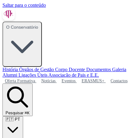
Saltar para o conteúdo
O Conservatório
História
Órgãos de Gestão
Corpo Docente
Documentos
Galeria
Alumni
Ligações Úteis
Associação de Pais e E.E.
Oferta Formativa
Notícias
Eventos
ERASMUS+
Contactos
Pesquisar
⌘K
🇵🇹
PT