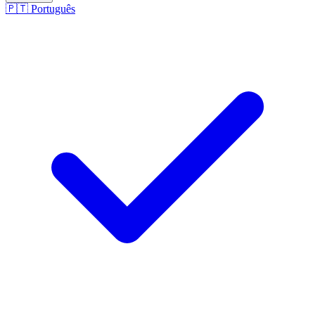
🇵🇹
Português