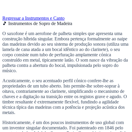
Regressar a Instrumentos e Canto
🎵 Instrumentos de Sopro de Madeira
O saxofone é um aerofone de palheta simples que apresenta uma
construção híbrida singular. Embora pertença formalmente ao naipe
das madeiras devido ao seu sistema de produção sonora (utiliza uma
lamela de cana atada a um bocal idêntico ao do clarinete), o seu
corpo consiste num tubo de perfuração amplamente cónica
construído em metal, tipicamente latão. O som nasce da vibração da
palheta contra a abertura do bocal, impulsionada pelo sopro do
músico.
Acusticamente, o seu acentuado perfil cónico confere-lhe as
propriedades de um tubo aberto. Isto permite-lhe sobre-soprar à
oitava, contrariamente ao clarinete, simplificando o mecanismo de
chaves e a digitação na transição entre os registos grave e agudo. O
timbre resultante é extremamente flexível, fundindo a agilidade
técnica típica das madeiras com a potência e projeção acústica dos
metais.
Historicamente, é um dos poucos instrumentos de uso global com
um inventor singular documentado. Foi patenteado em 1846 pelo