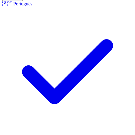
🇵🇹
Português