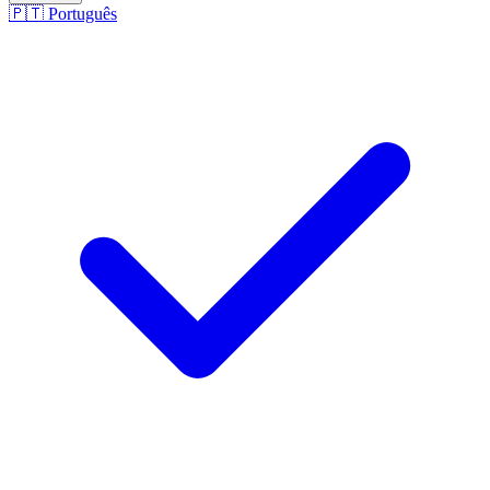
🇵🇹
Português