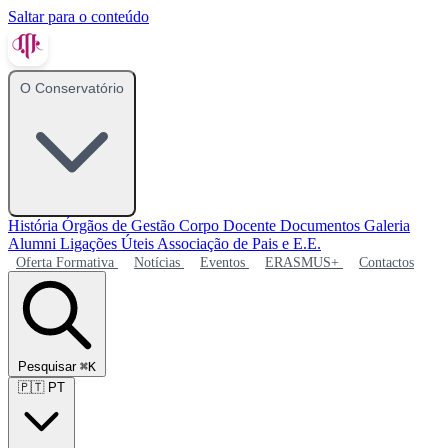
Saltar para o conteúdo
O Conservatório
História
Órgãos de Gestão
Corpo Docente
Documentos
Galeria
Alumni
Ligações Úteis
Associação de Pais e E.E.
Oferta Formativa
Notícias
Eventos
ERASMUS+
Contactos
Pesquisar
⌘K
🇵🇹
PT