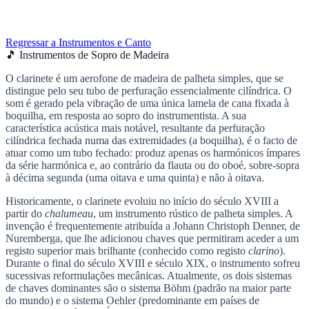
Regressar a Instrumentos e Canto
🎵 Instrumentos de Sopro de Madeira
O clarinete é um aerofone de madeira de palheta simples, que se
distingue pelo seu tubo de perfuração essencialmente cilíndrica. O
som é gerado pela vibração de uma única lamela de cana fixada à
boquilha, em resposta ao sopro do instrumentista. A sua
característica acústica mais notável, resultante da perfuração
cilíndrica fechada numa das extremidades (a boquilha), é o facto de
atuar como um tubo fechado: produz apenas os harmónicos ímpares
da série harmónica e, ao contrário da flauta ou do oboé, sobre-sopra
à décima segunda (uma oitava e uma quinta) e não à oitava.
Historicamente, o clarinete evoluiu no início do século XVIII a
partir do
chalumeau
, um instrumento rústico de palheta simples. A
invenção é frequentemente atribuída a Johann Christoph Denner, de
Nuremberga, que lhe adicionou chaves que permitiram aceder a um
registo superior mais brilhante (conhecido como registo
clarino
).
Durante o final do século XVIII e século XIX, o instrumento sofreu
sucessivas reformulações mecânicas. Atualmente, os dois sistemas
de chaves dominantes são o sistema Böhm (padrão na maior parte
do mundo) e o sistema Oehler (predominante em países de