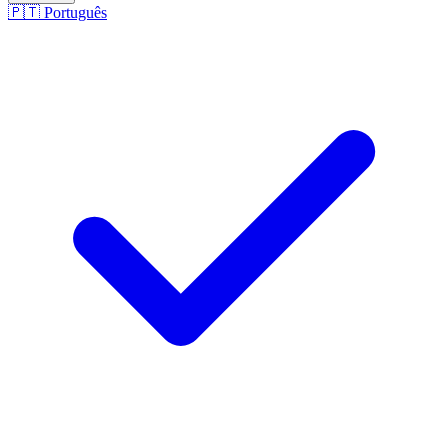
🇵🇹
Português