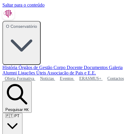
Saltar para o conteúdo
O Conservatório
História
Órgãos de Gestão
Corpo Docente
Documentos
Galeria
Alumni
Ligações Úteis
Associação de Pais e E.E.
Oferta Formativa
Notícias
Eventos
ERASMUS+
Contactos
Pesquisar
⌘K
🇵🇹
PT