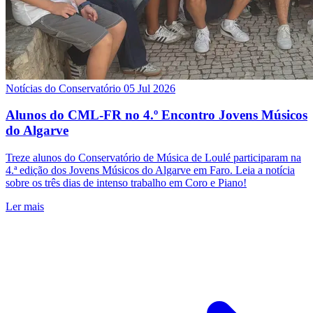
Notícias do Conservatório
05 Jul 2026
Alunos do CML-FR no 4.º Encontro Jovens Músicos
do Algarve
Treze alunos do Conservatório de Música de Loulé participaram na
4.ª edição dos Jovens Músicos do Algarve em Faro. Leia a notícia
sobre os três dias de intenso trabalho em Coro e Piano!
Ler mais