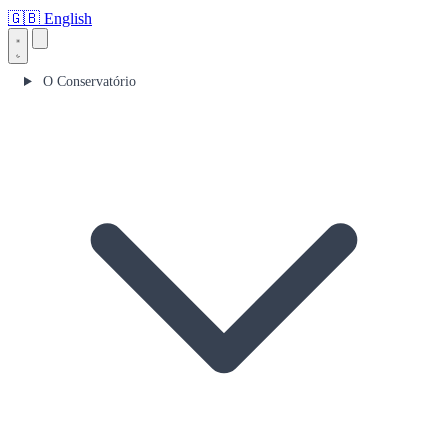
🇬🇧
English
O Conservatório