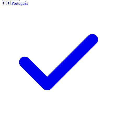
🇵🇹
Português