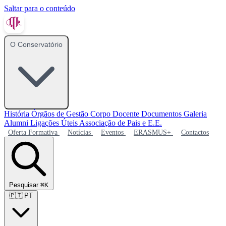
Saltar para o conteúdo
O Conservatório
História
Órgãos de Gestão
Corpo Docente
Documentos
Galeria
Alumni
Ligações Úteis
Associação de Pais e E.E.
Oferta Formativa
Notícias
Eventos
ERASMUS+
Contactos
Pesquisar
⌘K
🇵🇹
PT