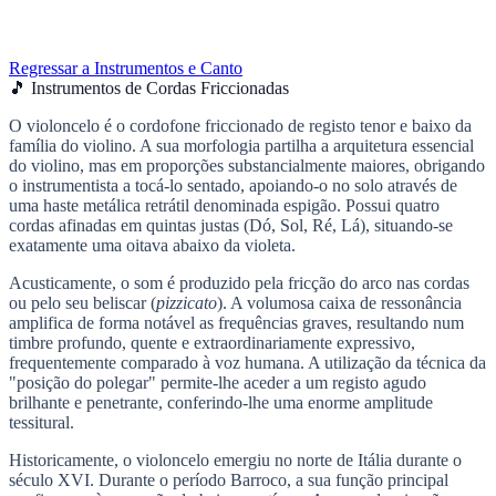
Regressar a Instrumentos e Canto
🎵 Instrumentos de Cordas Friccionadas
O violoncelo é o cordofone friccionado de registo tenor e baixo da
família do violino. A sua morfologia partilha a arquitetura essencial
do violino, mas em proporções substancialmente maiores, obrigando
o instrumentista a tocá-lo sentado, apoiando-o no solo através de
uma haste metálica retrátil denominada espigão. Possui quatro
cordas afinadas em quintas justas (Dó, Sol, Ré, Lá), situando-se
exatamente uma oitava abaixo da violeta.
Acusticamente, o som é produzido pela fricção do arco nas cordas
ou pelo seu beliscar (
pizzicato
). A volumosa caixa de ressonância
amplifica de forma notável as frequências graves, resultando num
timbre profundo, quente e extraordinariamente expressivo,
frequentemente comparado à voz humana. A utilização da técnica da
"posição do polegar" permite-lhe aceder a um registo agudo
brilhante e penetrante, conferindo-lhe uma enorme amplitude
tessitural.
Historicamente, o violoncelo emergiu no norte de Itália durante o
século XVI. Durante o período Barroco, a sua função principal