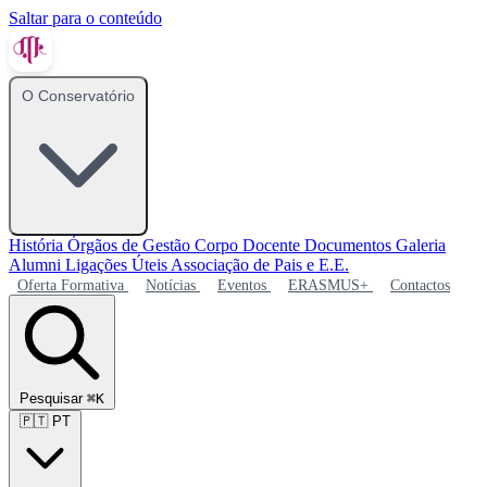
Saltar para o conteúdo
O Conservatório
História
Órgãos de Gestão
Corpo Docente
Documentos
Galeria
Alumni
Ligações Úteis
Associação de Pais e E.E.
Oferta Formativa
Notícias
Eventos
ERASMUS+
Contactos
Pesquisar
⌘K
🇵🇹
PT