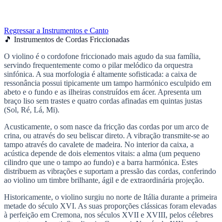
Regressar a Instrumentos e Canto
🎵 Instrumentos de Cordas Friccionadas
O violino é o cordofone friccionado mais agudo da sua família,
servindo frequentemente como o pilar melódico da orquestra
sinfónica. A sua morfologia é altamente sofisticada: a caixa de
ressonância possui tipicamente um tampo harmónico esculpido em
abeto e o fundo e as ilheiras construídos em ácer. Apresenta um
braço liso sem trastes e quatro cordas afinadas em quintas justas
(Sol, Ré, Lá, Mi).
Acusticamente, o som nasce da fricção das cordas por um arco de
crina, ou através do seu beliscar direto. A vibração transmite-se ao
tampo através do cavalete de madeira. No interior da caixa, a
acústica depende de dois elementos vitais: a alma (um pequeno
cilindro que une o tampo ao fundo) e a barra harmónica. Estes
distribuem as vibrações e suportam a pressão das cordas, conferindo
ao violino um timbre brilhante, ágil e de extraordinária projeção.
Historicamente, o violino surgiu no norte de Itália durante a primeira
metade do século XVI. As suas proporções clássicas foram elevadas
à perfeição em Cremona, nos séculos XVII e XVIII, pelos célebres