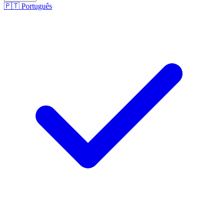
🇵🇹
Português