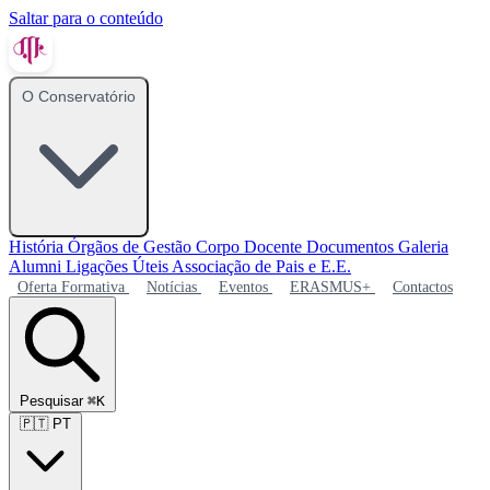
Saltar para o conteúdo
O Conservatório
História
Órgãos de Gestão
Corpo Docente
Documentos
Galeria
Alumni
Ligações Úteis
Associação de Pais e E.E.
Oferta Formativa
Notícias
Eventos
ERASMUS+
Contactos
Pesquisar
⌘K
🇵🇹
PT