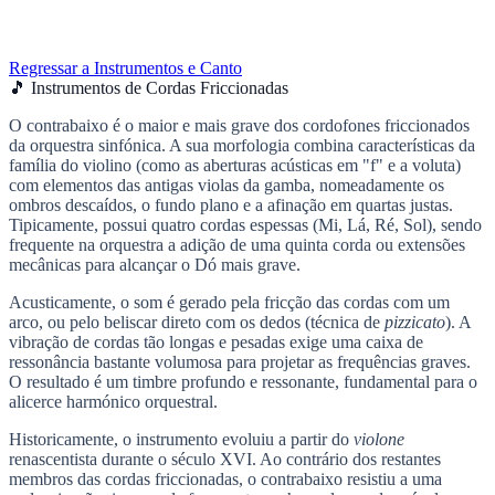
Regressar a Instrumentos e Canto
🎵 Instrumentos de Cordas Friccionadas
O contrabaixo é o maior e mais grave dos cordofones friccionados
da orquestra sinfónica. A sua morfologia combina características da
família do violino (como as aberturas acústicas em "f" e a voluta)
com elementos das antigas violas da gamba, nomeadamente os
ombros descaídos, o fundo plano e a afinação em quartas justas.
Tipicamente, possui quatro cordas espessas (Mi, Lá, Ré, Sol), sendo
frequente na orquestra a adição de uma quinta corda ou extensões
mecânicas para alcançar o Dó mais grave.
Acusticamente, o som é gerado pela fricção das cordas com um
arco, ou pelo beliscar direto com os dedos (técnica de
pizzicato
). A
vibração de cordas tão longas e pesadas exige uma caixa de
ressonância bastante volumosa para projetar as frequências graves.
O resultado é um timbre profundo e ressonante, fundamental para o
alicerce harmónico orquestral.
Historicamente, o instrumento evoluiu a partir do
violone
renascentista durante o século XVI. Ao contrário dos restantes
membros das cordas friccionadas, o contrabaixo resistiu a uma