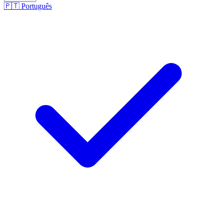
🇵🇹
Português