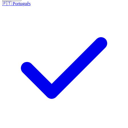
🇵🇹
Português