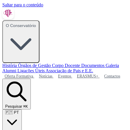
Saltar para o conteúdo
O Conservatório
História
Órgãos de Gestão
Corpo Docente
Documentos
Galeria
Alumni
Ligações Úteis
Associação de Pais e E.E.
Oferta Formativa
Notícias
Eventos
ERASMUS+
Contactos
Pesquisar
⌘K
🇵🇹
PT