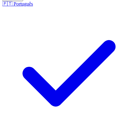
🇵🇹
Português