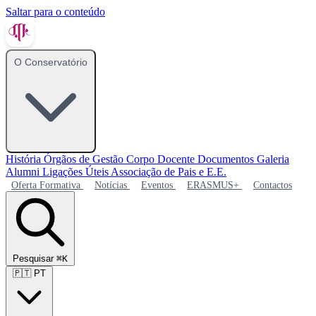
Saltar para o conteúdo
O Conservatório
História
Órgãos de Gestão
Corpo Docente
Documentos
Galeria
Alumni
Ligações Úteis
Associação de Pais e E.E.
Oferta Formativa
Notícias
Eventos
ERASMUS+
Contactos
Pesquisar
⌘K
🇵🇹
PT