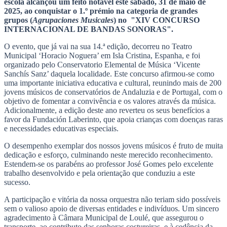
escola alcançou um feito notável este sábado, 31 de maio de
2025, ao conquistar o 1.º prémio na categoria de grandes
grupos (
Agrupaciones Musicales
) no "XIV CONCURSO
INTERNACIONAL DE BANDAS SONORAS".
O evento, que já vai na sua 14.ª edição, decorreu no Teatro
Municipal ‘Horacio Noguera’ em Isla Cristina, Espanha, e foi
organizado pelo Conservatorio Elemental de Música ‘Vicente
Sanchís Sanz’ daquela localidade. Este concurso afirmou-se como
uma importante iniciativa educativa e cultural, reunindo mais de 200
jovens músicos de conservatórios de Andaluzia e de Portugal, com o
objetivo de fomentar a convivência e os valores através da música.
Adicionalmente, a edição deste ano reverteu os seus benefícios a
favor da Fundación Laberinto, que apoia crianças com doenças raras
e necessidades educativas especiais.
O desempenho exemplar dos nossos jovens músicos é fruto de muita
dedicação e esforço, culminando neste merecido reconhecimento.
Estendem-se os parabéns ao professor José Gomes pelo excelente
trabalho desenvolvido e pela orientação que conduziu a este
sucesso.
A participação e vitória da nossa orquestra não teriam sido possíveis
sem o valioso apoio de diversas entidades e indivíduos. Um sincero
agradecimento à Câmara Municipal de Loulé, que assegurou o
transporte, ao contributo das senhoras costureiras, e à cedência da