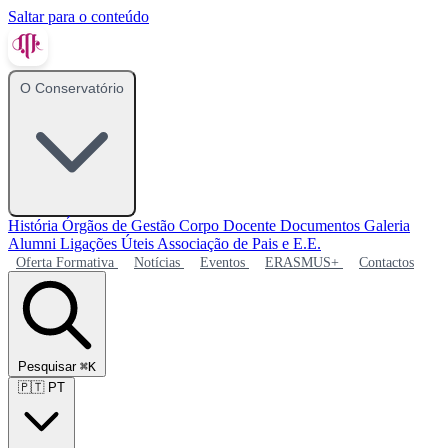
Saltar para o conteúdo
O Conservatório
História
Órgãos de Gestão
Corpo Docente
Documentos
Galeria
Alumni
Ligações Úteis
Associação de Pais e E.E.
Oferta Formativa
Notícias
Eventos
ERASMUS+
Contactos
Pesquisar
⌘K
🇵🇹
PT