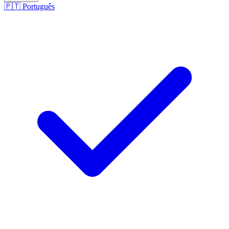
🇵🇹
Português