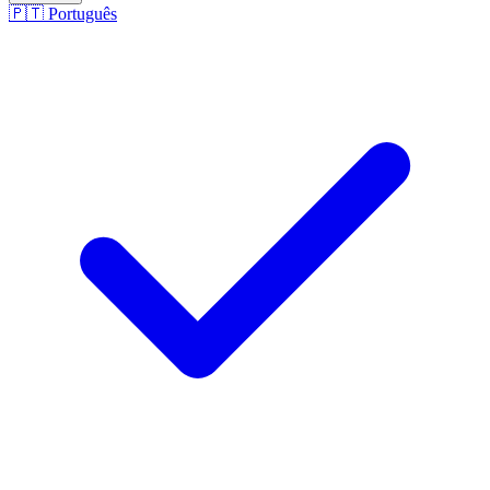
🇵🇹
Português