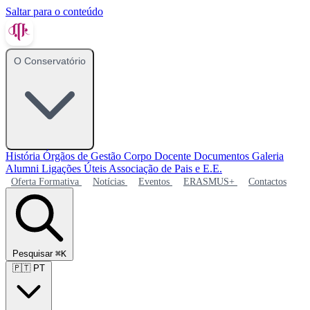
Saltar para o conteúdo
O Conservatório
História
Órgãos de Gestão
Corpo Docente
Documentos
Galeria
Alumni
Ligações Úteis
Associação de Pais e E.E.
Oferta Formativa
Notícias
Eventos
ERASMUS+
Contactos
Pesquisar
⌘K
🇵🇹
PT