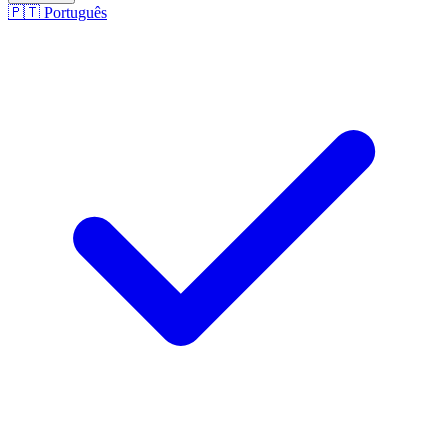
🇵🇹
Português