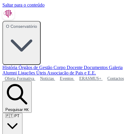
Saltar para o conteúdo
O Conservatório
História
Órgãos de Gestão
Corpo Docente
Documentos
Galeria
Alumni
Ligações Úteis
Associação de Pais e E.E.
Oferta Formativa
Notícias
Eventos
ERASMUS+
Contactos
Pesquisar
⌘K
🇵🇹
PT