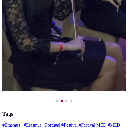
Tags
#Erasmus+
#Erasmus+ Portugal
#Festival
#Festival MED
#MED