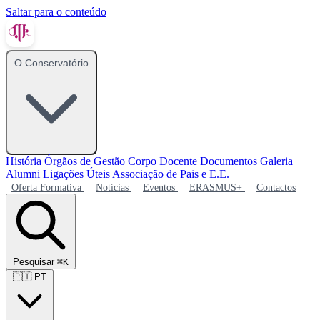
Saltar para o conteúdo
O Conservatório
História
Órgãos de Gestão
Corpo Docente
Documentos
Galeria
Alumni
Ligações Úteis
Associação de Pais e E.E.
Oferta Formativa
Notícias
Eventos
ERASMUS+
Contactos
Pesquisar
⌘K
🇵🇹
PT