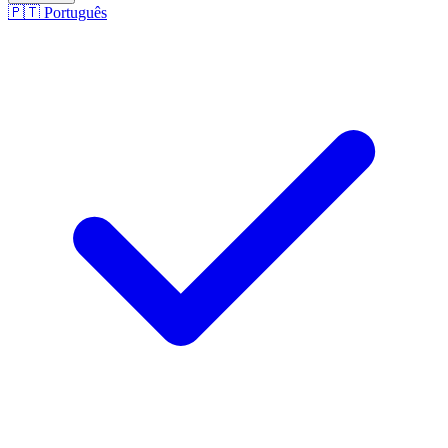
🇵🇹
Português