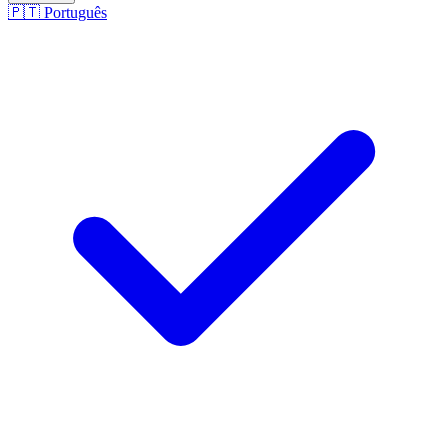
🇵🇹
Português