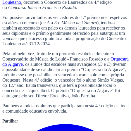
Louletano
,
decorreu o Concerto de Laureados da 4.ª edição
do
Concurso Interno Francisco Rosado.
Foi possível ouvir todos os vencedores do 1.º prémio nos respetivos
escalões a concurso (de
A
a
E
e
Música de Câmara
), tendo-se
também apresentado em palco os demais laureados para receber os
seus diplomas e o prémio gentilmente oferecido pela autarquia: um
voucher
que dá acesso gratuito a toda a programação do Cineteatro
Louletano até 31/12/2024.
Pela primeira vez, fruto de um protocolo estabelecido entre o
Conservatório de Música de Loulé - Francisco Rosado e a
Orquestra
do Algarve
, os alunos dos escalões mais avançados (
D
e
E
) tiveram
a possibilidade de se candidatar ao prémio "Orquestra do Algarve",
prémio esse que possibilita ao vencedor tocar a solo com a própria
Orquestra. Nesta 4.ª edição, o vencedor foi o aluno Simão Viegas,
do 12.º ano, flauta transversal, que terá a possibilidade tocar o
concerto de Jacques Ibert. O prémio "Orquestra do Algarve" foi
entregue pelo seu Diretor Executivo, João Parrilha.
Parabéns a todos os alunos que participaram nesta 4.ª edição e a toda
a comunidade educativa envolvida.
Partilhar