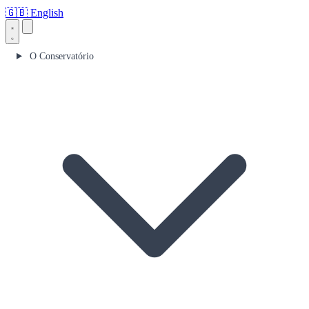
🇬🇧
English
O Conservatório