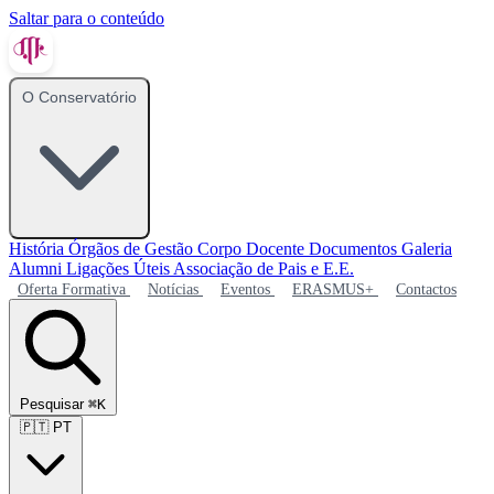
Saltar para o conteúdo
O Conservatório
História
Órgãos de Gestão
Corpo Docente
Documentos
Galeria
Alumni
Ligações Úteis
Associação de Pais e E.E.
Oferta Formativa
Notícias
Eventos
ERASMUS+
Contactos
Pesquisar
⌘K
🇵🇹
PT