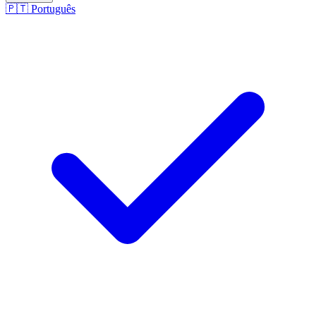
🇵🇹
Português