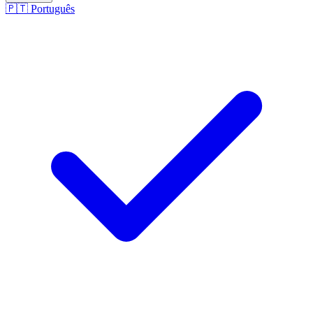
🇵🇹
Português