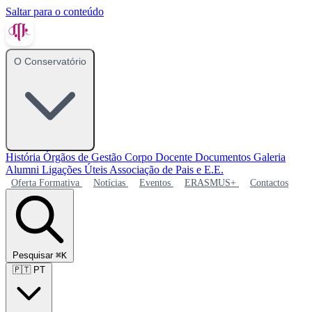
Saltar para o conteúdo
O Conservatório
História
Órgãos de Gestão
Corpo Docente
Documentos
Galeria
Alumni
Ligações Úteis
Associação de Pais e E.E.
Oferta Formativa
Notícias
Eventos
ERASMUS+
Contactos
Pesquisar
⌘K
🇵🇹
PT