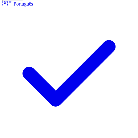
🇵🇹
Português