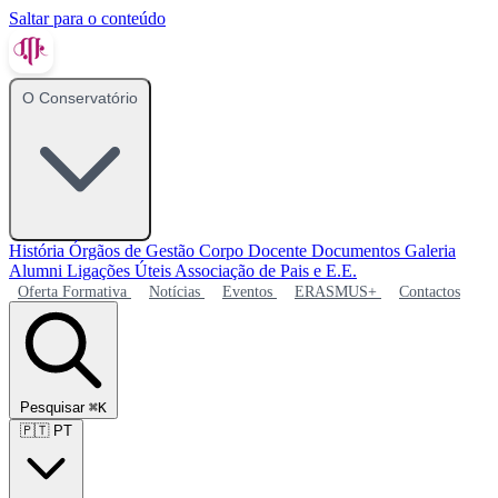
Saltar para o conteúdo
O Conservatório
História
Órgãos de Gestão
Corpo Docente
Documentos
Galeria
Alumni
Ligações Úteis
Associação de Pais e E.E.
Oferta Formativa
Notícias
Eventos
ERASMUS+
Contactos
Pesquisar
⌘K
🇵🇹
PT