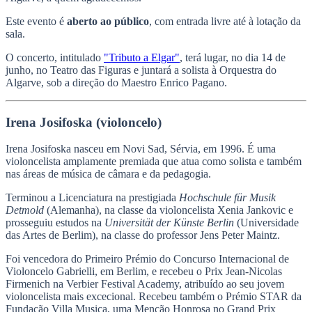
Este evento é
aberto ao público
, com entrada livre até à lotação da
sala.
O concerto, intitulado
"Tributo a Elgar"
, terá lugar, no dia 14 de
junho, no Teatro das Figuras e juntará a solista à Orquestra do
Algarve, sob a direção do Maestro Enrico Pagano.
Irena Josifoska
(violoncelo)
Irena Josifoska nasceu em Novi Sad, Sérvia, em 1996. É uma
violoncelista amplamente premiada que atua como solista e também
nas áreas de música de câmara e da pedagogia.
Terminou a Licenciatura na prestigiada
Hochschule für Musik
Detmold
(Alemanha), na classe da violoncelista Xenia Jankovic e
prosseguiu estudos na
Universität der Künste Berlin
(Universidade
das Artes de Berlim), na classe do professor Jens Peter Maintz.
Foi vencedora do Primeiro Prémio do Concurso Internacional de
Violoncelo Gabrielli, em Berlim, e recebeu o Prix Jean-Nicolas
Firmenich na Verbier Festival Academy, atribuído ao seu jovem
violoncelista mais excecional. Recebeu também o Prémio STAR da
Fundação Villa Musica, uma Menção Honrosa no Grand Prix