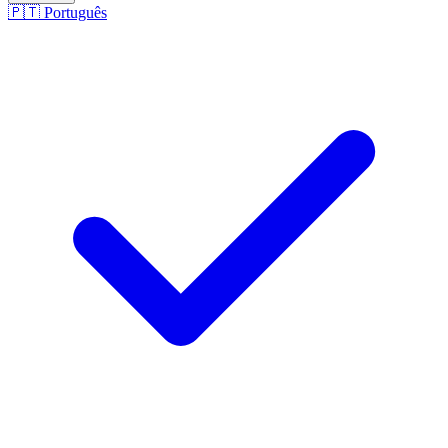
🇵🇹
Português