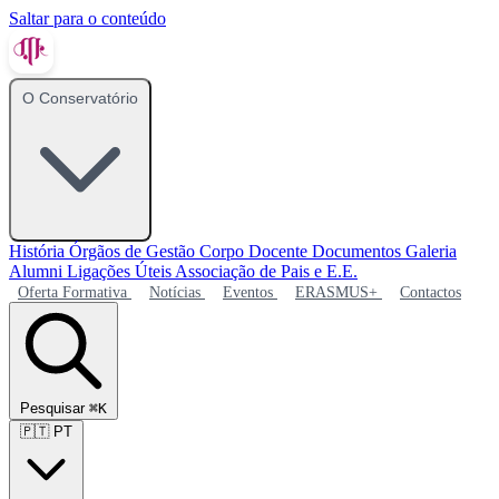
Saltar para o conteúdo
O Conservatório
História
Órgãos de Gestão
Corpo Docente
Documentos
Galeria
Alumni
Ligações Úteis
Associação de Pais e E.E.
Oferta Formativa
Notícias
Eventos
ERASMUS+
Contactos
Pesquisar
⌘K
🇵🇹
PT