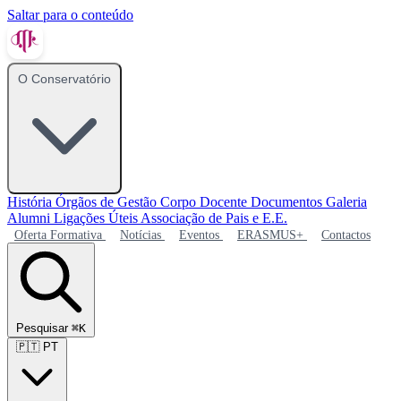
Saltar para o conteúdo
O Conservatório
História
Órgãos de Gestão
Corpo Docente
Documentos
Galeria
Alumni
Ligações Úteis
Associação de Pais e E.E.
Oferta Formativa
Notícias
Eventos
ERASMUS+
Contactos
Pesquisar
⌘K
🇵🇹
PT