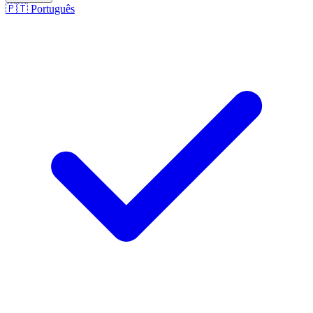
🇵🇹
Português