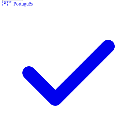
🇵🇹
Português