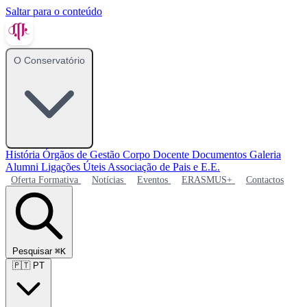
Saltar para o conteúdo
O Conservatório
História
Órgãos de Gestão
Corpo Docente
Documentos
Galeria
Alumni
Ligações Úteis
Associação de Pais e E.E.
Oferta Formativa
Notícias
Eventos
ERASMUS+
Contactos
Pesquisar
⌘K
🇵🇹
PT