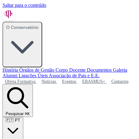
Saltar para o conteúdo
O Conservatório
História
Órgãos de Gestão
Corpo Docente
Documentos
Galeria
Alumni
Ligações Úteis
Associação de Pais e E.E.
Oferta Formativa
Notícias
Eventos
ERASMUS+
Contactos
Pesquisar
⌘K
🇵🇹
PT