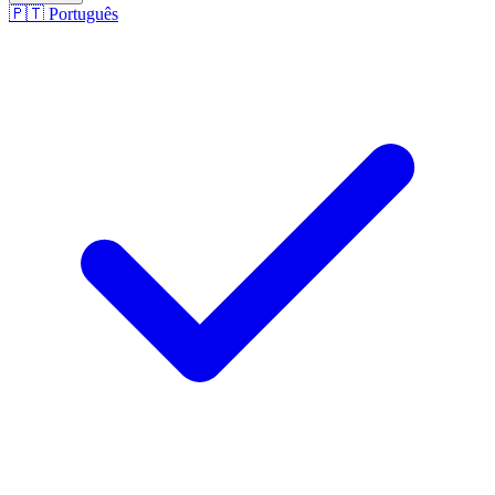
🇵🇹
Português