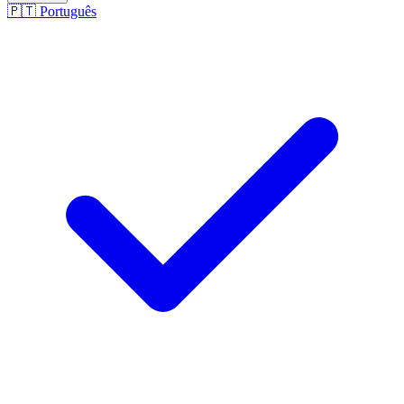
🇵🇹
Português