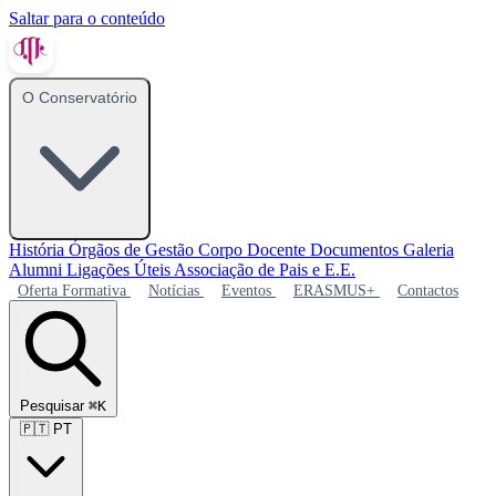
Saltar para o conteúdo
O Conservatório
História
Órgãos de Gestão
Corpo Docente
Documentos
Galeria
Alumni
Ligações Úteis
Associação de Pais e E.E.
Oferta Formativa
Notícias
Eventos
ERASMUS+
Contactos
Pesquisar
⌘K
🇵🇹
PT