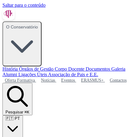
Saltar para o conteúdo
O Conservatório
História
Órgãos de Gestão
Corpo Docente
Documentos
Galeria
Alumni
Ligações Úteis
Associação de Pais e E.E.
Oferta Formativa
Notícias
Eventos
ERASMUS+
Contactos
Pesquisar
⌘K
🇵🇹
PT