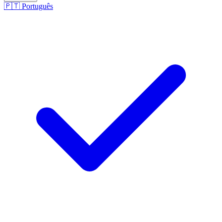
🇵🇹
Português