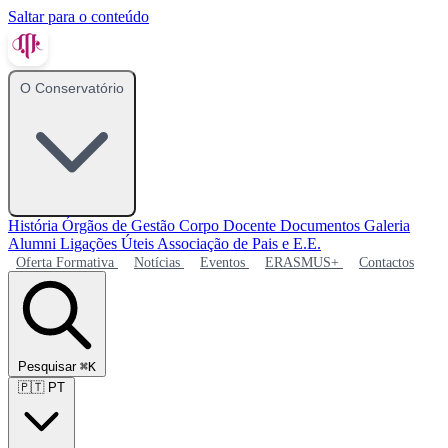
Saltar para o conteúdo
O Conservatório
História
Órgãos de Gestão
Corpo Docente
Documentos
Galeria
Alumni
Ligações Úteis
Associação de Pais e E.E.
Oferta Formativa
Notícias
Eventos
ERASMUS+
Contactos
Pesquisar
⌘K
🇵🇹
PT