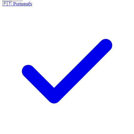
🇵🇹
Português