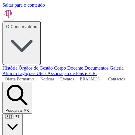
Saltar para o conteúdo
O Conservatório
História
Órgãos de Gestão
Corpo Docente
Documentos
Galeria
Alumni
Ligações Úteis
Associação de Pais e E.E.
Oferta Formativa
Notícias
Eventos
ERASMUS+
Contactos
Pesquisar
⌘K
🇵🇹
PT