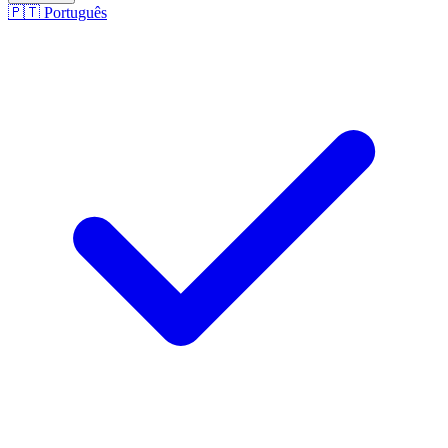
🇵🇹
Português