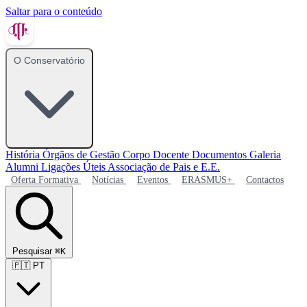
Saltar para o conteúdo
O Conservatório
História
Órgãos de Gestão
Corpo Docente
Documentos
Galeria
Alumni
Ligações Úteis
Associação de Pais e E.E.
Oferta Formativa
Notícias
Eventos
ERASMUS+
Contactos
Pesquisar
⌘K
🇵🇹
PT