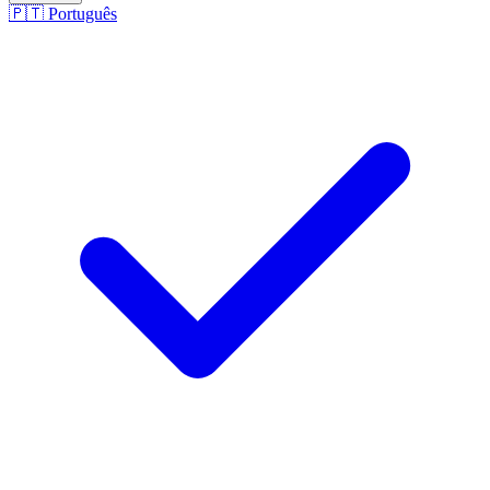
🇵🇹
Português