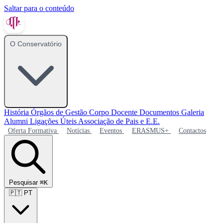
Saltar para o conteúdo
O Conservatório
História
Órgãos de Gestão
Corpo Docente
Documentos
Galeria
Alumni
Ligações Úteis
Associação de Pais e E.E.
Oferta Formativa
Notícias
Eventos
ERASMUS+
Contactos
Pesquisar
⌘K
🇵🇹
PT