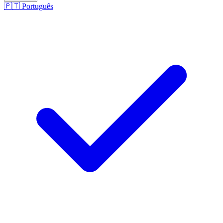
🇵🇹
Português