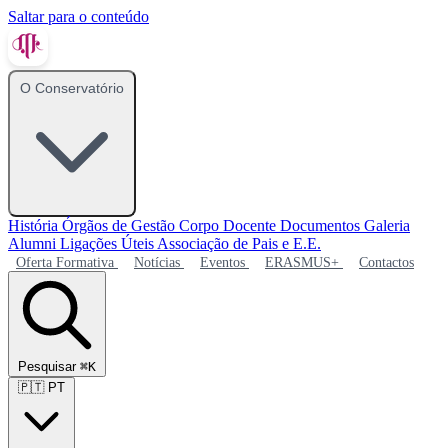
Saltar para o conteúdo
O Conservatório
História
Órgãos de Gestão
Corpo Docente
Documentos
Galeria
Alumni
Ligações Úteis
Associação de Pais e E.E.
Oferta Formativa
Notícias
Eventos
ERASMUS+
Contactos
Pesquisar
⌘K
🇵🇹
PT