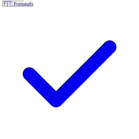
🇵🇹
Português