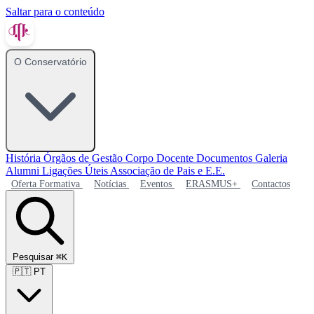
Saltar para o conteúdo
O Conservatório
História
Órgãos de Gestão
Corpo Docente
Documentos
Galeria
Alumni
Ligações Úteis
Associação de Pais e E.E.
Oferta Formativa
Notícias
Eventos
ERASMUS+
Contactos
Pesquisar
⌘K
🇵🇹
PT