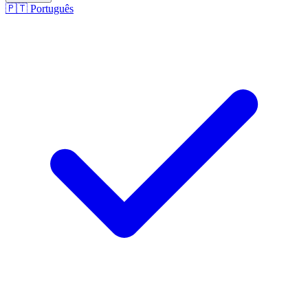
🇵🇹
Português