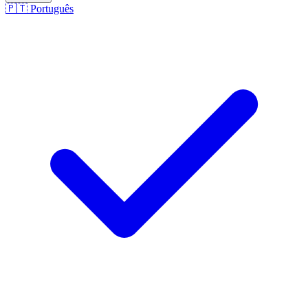
🇵🇹
Português