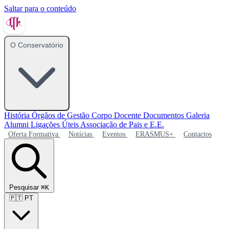
Saltar para o conteúdo
O Conservatório
História
Órgãos de Gestão
Corpo Docente
Documentos
Galeria
Alumni
Ligações Úteis
Associação de Pais e E.E.
Oferta Formativa
Notícias
Eventos
ERASMUS+
Contactos
Pesquisar
⌘K
🇵🇹
PT