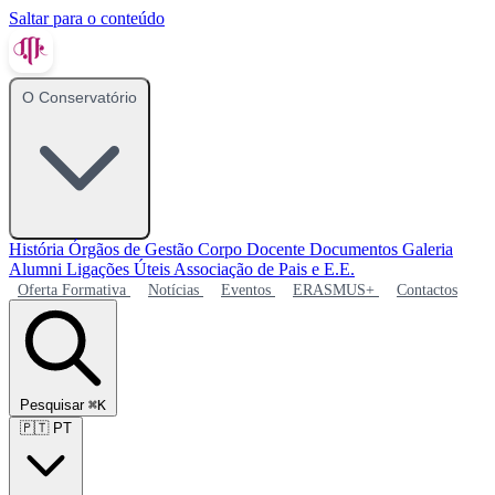
Saltar para o conteúdo
O Conservatório
História
Órgãos de Gestão
Corpo Docente
Documentos
Galeria
Alumni
Ligações Úteis
Associação de Pais e E.E.
Oferta Formativa
Notícias
Eventos
ERASMUS+
Contactos
Pesquisar
⌘K
🇵🇹
PT