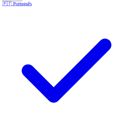
🇵🇹
Português