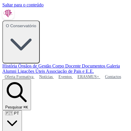
Saltar para o conteúdo
O Conservatório
História
Órgãos de Gestão
Corpo Docente
Documentos
Galeria
Alumni
Ligações Úteis
Associação de Pais e E.E.
Oferta Formativa
Notícias
Eventos
ERASMUS+
Contactos
Pesquisar
⌘K
🇵🇹
PT