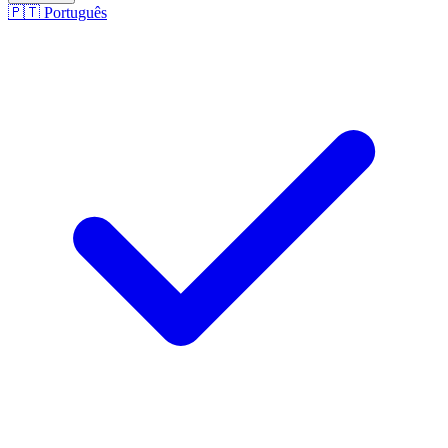
🇵🇹
Português