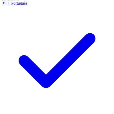
🇵🇹
Português