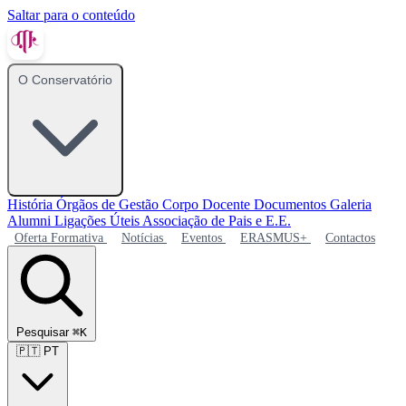
Saltar para o conteúdo
O Conservatório
História
Órgãos de Gestão
Corpo Docente
Documentos
Galeria
Alumni
Ligações Úteis
Associação de Pais e E.E.
Oferta Formativa
Notícias
Eventos
ERASMUS+
Contactos
Pesquisar
⌘K
🇵🇹
PT