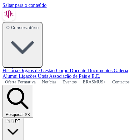
Saltar para o conteúdo
O Conservatório
História
Órgãos de Gestão
Corpo Docente
Documentos
Galeria
Alumni
Ligações Úteis
Associação de Pais e E.E.
Oferta Formativa
Notícias
Eventos
ERASMUS+
Contactos
Pesquisar
⌘K
🇵🇹
PT