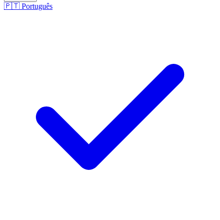
🇵🇹
Português