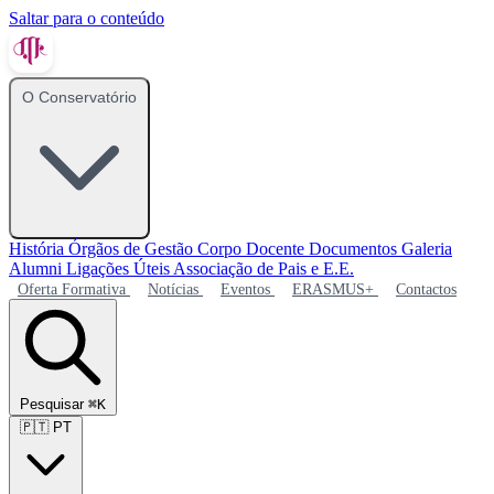
Saltar para o conteúdo
O Conservatório
História
Órgãos de Gestão
Corpo Docente
Documentos
Galeria
Alumni
Ligações Úteis
Associação de Pais e E.E.
Oferta Formativa
Notícias
Eventos
ERASMUS+
Contactos
Pesquisar
⌘K
🇵🇹
PT