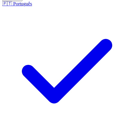
🇵🇹
Português