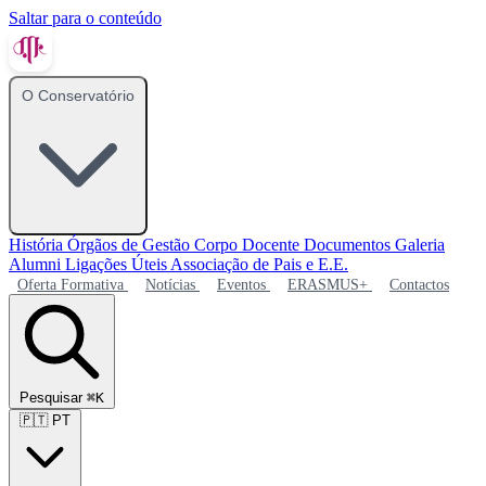
Saltar para o conteúdo
O Conservatório
História
Órgãos de Gestão
Corpo Docente
Documentos
Galeria
Alumni
Ligações Úteis
Associação de Pais e E.E.
Oferta Formativa
Notícias
Eventos
ERASMUS+
Contactos
Pesquisar
⌘K
🇵🇹
PT