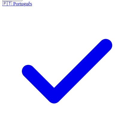
🇵🇹
Português