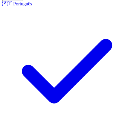
🇵🇹
Português