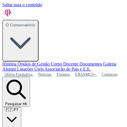
Saltar para o conteúdo
O Conservatório
História
Órgãos de Gestão
Corpo Docente
Documentos
Galeria
Alumni
Ligações Úteis
Associação de Pais e E.E.
Oferta Formativa
Notícias
Eventos
ERASMUS+
Contactos
Pesquisar
⌘K
🇵🇹
PT