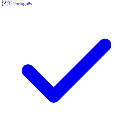
🇵🇹
Português