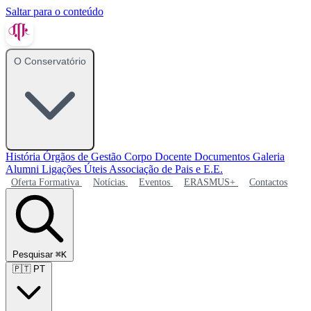
Saltar para o conteúdo
O Conservatório
História
Órgãos de Gestão
Corpo Docente
Documentos
Galeria
Alumni
Ligações Úteis
Associação de Pais e E.E.
Oferta Formativa
Notícias
Eventos
ERASMUS+
Contactos
Pesquisar
⌘K
🇵🇹
PT