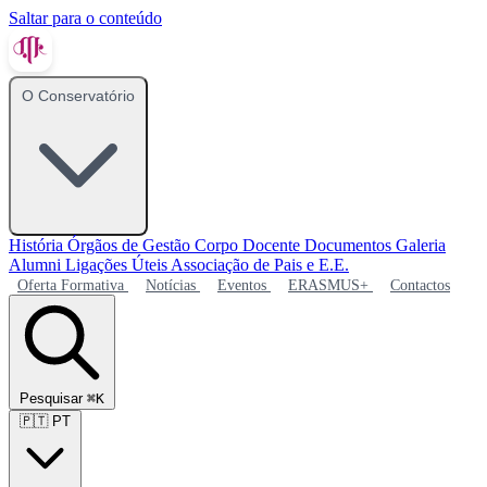
Saltar para o conteúdo
O Conservatório
História
Órgãos de Gestão
Corpo Docente
Documentos
Galeria
Alumni
Ligações Úteis
Associação de Pais e E.E.
Oferta Formativa
Notícias
Eventos
ERASMUS+
Contactos
Pesquisar
⌘K
🇵🇹
PT