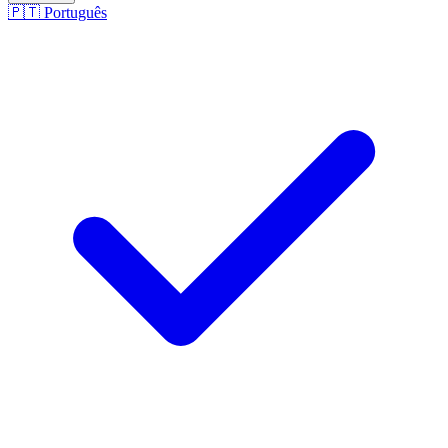
🇵🇹
Português