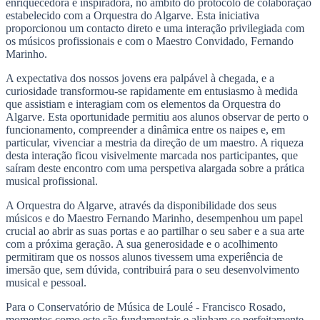
enriquecedora e inspiradora, no âmbito do protocolo de colaboração
estabelecido com a Orquestra do Algarve. Esta iniciativa
proporcionou um contacto direto e uma interação privilegiada com
os músicos profissionais e com o Maestro Convidado, Fernando
Marinho.
A expectativa dos nossos jovens era palpável à chegada, e a
curiosidade transformou-se rapidamente em entusiasmo à medida
que assistiam e interagiam com os elementos da Orquestra do
Algarve. Esta oportunidade permitiu aos alunos observar de perto o
funcionamento, compreender a dinâmica entre os naipes e, em
particular, vivenciar a mestria da direção de um maestro. A riqueza
desta interação ficou visivelmente marcada nos participantes, que
saíram deste encontro com uma perspetiva alargada sobre a prática
musical profissional.
A Orquestra do Algarve, através da disponibilidade dos seus
músicos e do Maestro Fernando Marinho, desempenhou um papel
crucial ao abrir as suas portas e ao partilhar o seu saber e a sua arte
com a próxima geração. A sua generosidade e o acolhimento
permitiram que os nossos alunos tivessem uma experiência de
imersão que, sem dúvida, contribuirá para o seu desenvolvimento
musical e pessoal.
Para o Conservatório de Música de Loulé - Francisco Rosado,
momentos como este são fundamentais e alinham-se perfeitamente