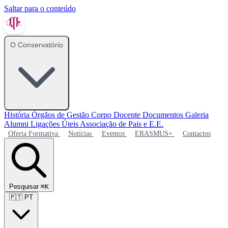
Saltar para o conteúdo
O Conservatório
História
Órgãos de Gestão
Corpo Docente
Documentos
Galeria
Alumni
Ligações Úteis
Associação de Pais e E.E.
Oferta Formativa
Notícias
Eventos
ERASMUS+
Contactos
Pesquisar
⌘K
🇵🇹
PT