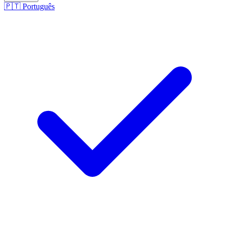
🇵🇹
Português