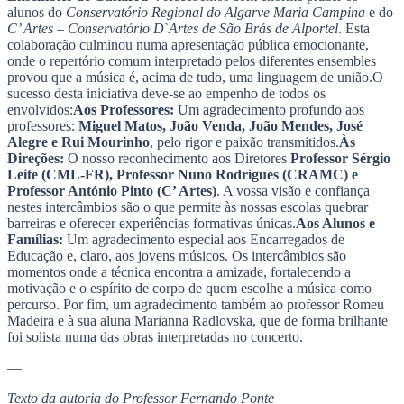
alunos do
Conservatório Regional do Algarve Maria Campina
e do
C’ Artes – Conservatório D
ˋ
Artes de São Brás de Alportel
. Esta
colaboração culminou numa apresentação pública emocionante,
onde o repertório comum interpretado pelos diferentes ensembles
provou que a música é, acima de tudo, uma linguagem de união.O
sucesso desta iniciativa deve-se ao empenho de todos os
envolvidos:
Aos Professores:
Um agradecimento profundo aos
professores:
Miguel Matos, João Venda, João Mendes, José
Alegre e Rui Mourinho
, pelo rigor e paixão transmitidos.
Às
Direções:
O nosso reconhecimento aos Diretores
Professor Sérgio
Leite (CML-FR), Professor Nuno Rodrigues (CRAMC) e
Professor António Pinto (C’ Artes)
. A vossa visão e confiança
nestes intercâmbios são o que permite às nossas escolas quebrar
barreiras e oferecer experiências formativas únicas.
Aos Alunos e
Famílias:
Um agradecimento especial aos Encarregados de
Educação e, claro, aos jovens músicos. Os intercâmbios são
momentos onde a técnica encontra a amizade, fortalecendo a
motivação e o espírito de corpo de quem escolhe a música como
percurso. Por fim, um agradecimento também ao professor Romeu
Madeira e à sua aluna Marianna Radlovska, que de forma brilhante
foi solista numa das obras interpretadas no concerto.
—
Texto da autoria do Professor Fernando Ponte