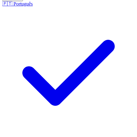
🇵🇹
Português