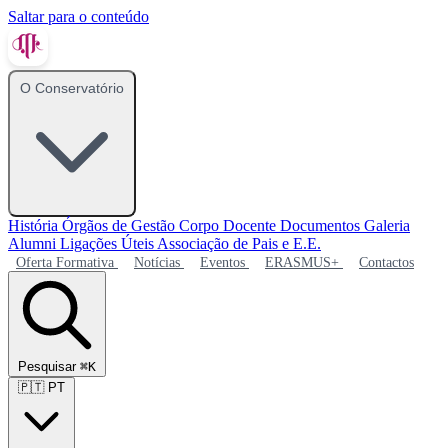
Saltar para o conteúdo
O Conservatório
História
Órgãos de Gestão
Corpo Docente
Documentos
Galeria
Alumni
Ligações Úteis
Associação de Pais e E.E.
Oferta Formativa
Notícias
Eventos
ERASMUS+
Contactos
Pesquisar
⌘K
🇵🇹
PT