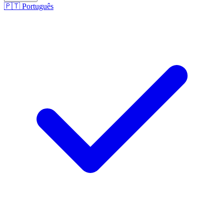
🇵🇹
Português