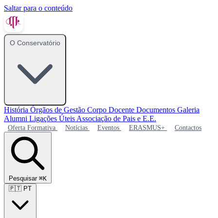
Saltar para o conteúdo
O Conservatório
História
Órgãos de Gestão
Corpo Docente
Documentos
Galeria
Alumni
Ligações Úteis
Associação de Pais e E.E.
Oferta Formativa
Notícias
Eventos
ERASMUS+
Contactos
Pesquisar
⌘K
🇵🇹
PT