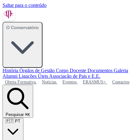
Saltar para o conteúdo
O Conservatório
História
Órgãos de Gestão
Corpo Docente
Documentos
Galeria
Alumni
Ligações Úteis
Associação de Pais e E.E.
Oferta Formativa
Notícias
Eventos
ERASMUS+
Contactos
Pesquisar
⌘K
🇵🇹
PT