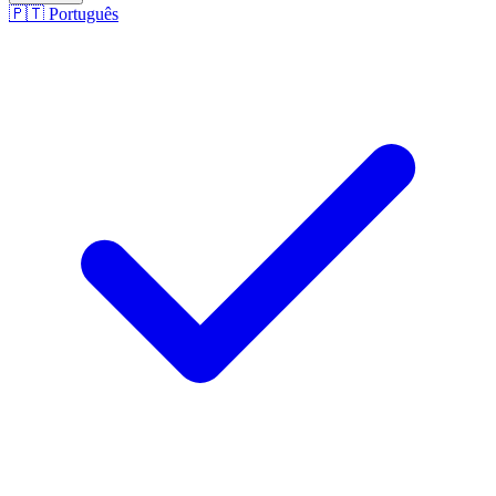
🇵🇹
Português