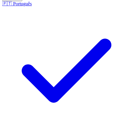
🇵🇹
Português