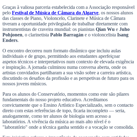
Graças à valiosa parceria estabelecida com a Associação responsável
pelo
Festival de Música de Câmara do Algarve
, os nossos alunos
das classes de Piano, Violoncelo, Clarinete e Música de Câmara
tiveram a oportunidade privilegiada de trabalhar diretamente com
instrumentistas de craveira mundial: os pianistas
Qian Wu
e
Juho
Pohjonen
, o clarinetista
Pablo Barragán
e o violoncelista
Isang
Enders
.
O encontro decorreu num formato dinâmico que incluiu aulas
individuais e de grupo, permitindo aos estudantes aperfeiçoar
aspetos técnicos e interpretativos num contexto de elevada exigência
e inspiração. A jornada culminou numa conversa aberta, onde os
artistas convidados partilharam a sua visão sobre a carreira artística,
discutindo os desafios da profissão e as perspetivas de futuro para os
nossos jovens músicos.
Para os alunos do Conservatório, momentos como este são pilares
fundamentais do nosso projeto educativo. Acreditamos
convictamente que o Ensino Artístico Especializado, sem o contacto
direto com estas referências de topo, ficaria incompleto — seria,
analogamente, como ter alunos de biologia sem acesso a
laboratórios. A vivência da música ao mais alto nível é o
"laboratório" onde a técnica ganha sentido e a vocação se consolida.