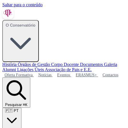
Saltar para o conteúdo
O Conservatório
História
Órgãos de Gestão
Corpo Docente
Documentos
Galeria
Alumni
Ligações Úteis
Associação de Pais e E.E.
Oferta Formativa
Notícias
Eventos
ERASMUS+
Contactos
Pesquisar
⌘K
🇵🇹
PT