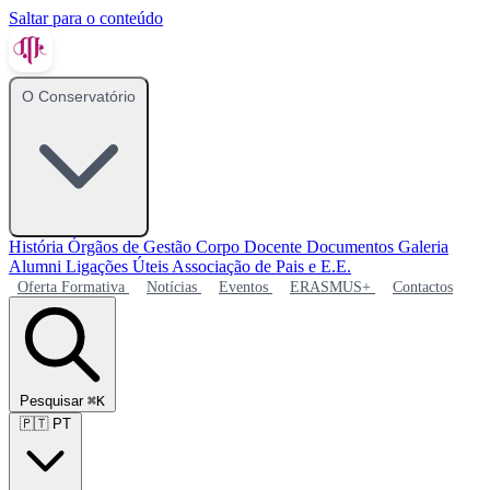
Saltar para o conteúdo
O Conservatório
História
Órgãos de Gestão
Corpo Docente
Documentos
Galeria
Alumni
Ligações Úteis
Associação de Pais e E.E.
Oferta Formativa
Notícias
Eventos
ERASMUS+
Contactos
Pesquisar
⌘K
🇵🇹
PT