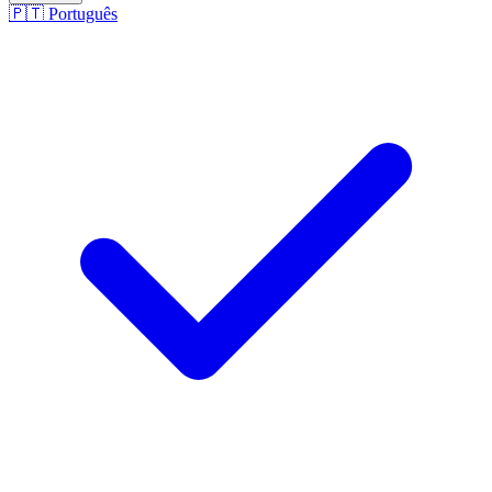
🇵🇹
Português