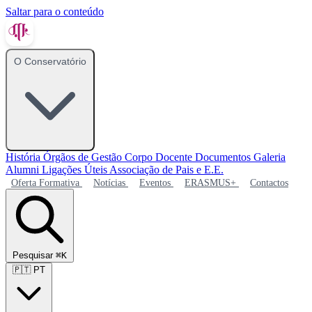
Saltar para o conteúdo
O Conservatório
História
Órgãos de Gestão
Corpo Docente
Documentos
Galeria
Alumni
Ligações Úteis
Associação de Pais e E.E.
Oferta Formativa
Notícias
Eventos
ERASMUS+
Contactos
Pesquisar
⌘K
🇵🇹
PT