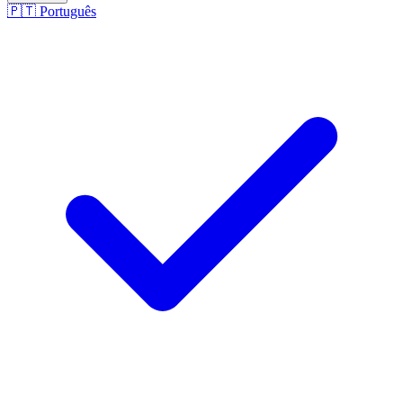
🇵🇹
Português